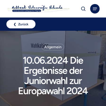
Skip
Menu
to
search
Close
main
Menu
content
❮ Zurück
Allgemein
10.06.2024 Die
Ergebnisse der
Juniorwahl zur
Europawahl 2024