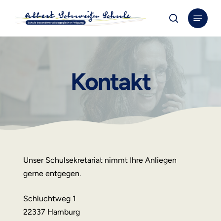
Skip
Menu
to
search
Close
main
Menu
content
Kontakt
Unser Schulsekretariat nimmt Ihre Anliegen
gerne entgegen.
Schluchtweg 1
22337 Hamburg