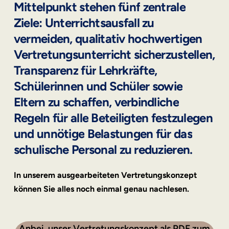
Mittelpunkt
stehen
fünf
zentrale
Ziele:
Unterrichtsausfall
zu
vermeiden,
qualitativ
hochwertigen
Vertretungsunterricht
sicherzustellen,
Transparenz
für
Lehrkräfte,
Schülerinnen
und
Schüler
sowie
Eltern
zu
schaffen,
verbindliche
Regeln
für
alle
Beteiligten
festzulegen
und
unnötige
Belastungen
für
das
schulische
Personal
zu
reduzieren.
In unserem ausgearbeiteten Vertretungskonzept
können Sie alles noch einmal genau nachlesen.
A
n
b
e
i
,
u
n
s
e
r
V
e
r
t
r
e
t
u
n
g
s
k
o
n
z
e
p
t
a
l
s
P
D
F
z
u
m