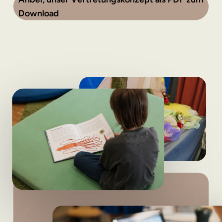
D
o
w
n
l
o
a
d