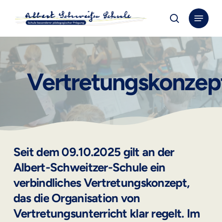
Skip
Menu
to
search
Close
main
Menu
content
Vertretungskonzep
Seit
dem
09.10.2025
gilt
an
der
Albert-Schweitzer-Schule
ein
verbindliches
Vertretungskonzept,
das
die
Organisation
von
Vertretungsunterricht
klar
regelt.
Im