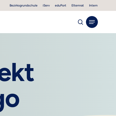
Bezirksgrundschule
iServ
eduPort
Elternrat
Intern
search
Menu
ekt
go