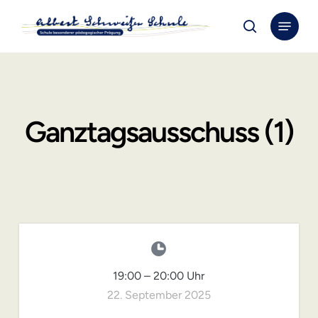
Skip
Menu
to
search
Close
main
Menu
content
Ganztagsausschuss (1)
19:00
–
20:00
Uhr
22. September 2025