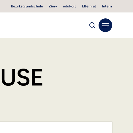
Bezirksgrundschule
iServ
eduPort
Elternrat
Intern
search
Menu
USE