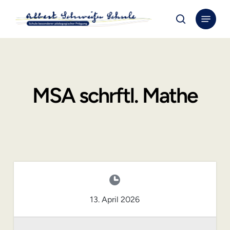
Skip
Menu
to
search
Close
main
Menu
content
MSA schrftl. Mathe
13. April 2026