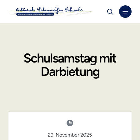
Skip
Menu
to
search
Close
main
Menu
content
Schulsamstag mit
Darbietung
29. November 2025