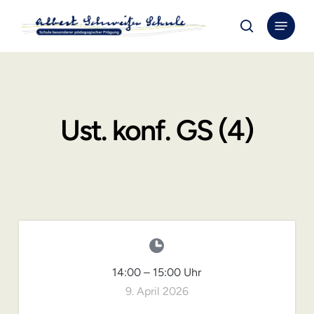
Skip
Menu
to
search
Close
main
Menu
content
Ust. konf. GS (4)
14:00
–
15:00
Uhr
9. April 2026