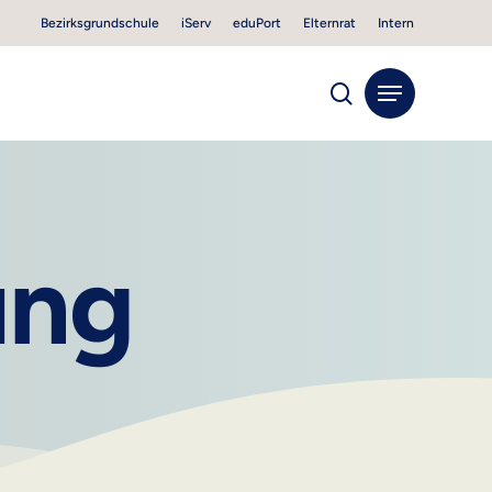
Bezirksgrundschule
iServ
eduPort
Elternrat
Intern
search
Menu
ung