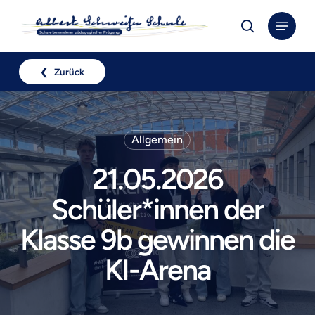
Skip
Menu
to
search
Close
main
Menu
content
❮ Zurück
Allgemein
21.05.2026
Schüler*innen der
Klasse 9b gewinnen die
KI-Arena