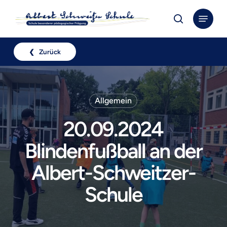
Skip
Menu
to
search
Close
main
Menu
content
❮ Zurück
Allgemein
20.09.2024
Blindenfußball an der
Albert-Schweitzer-
Schule