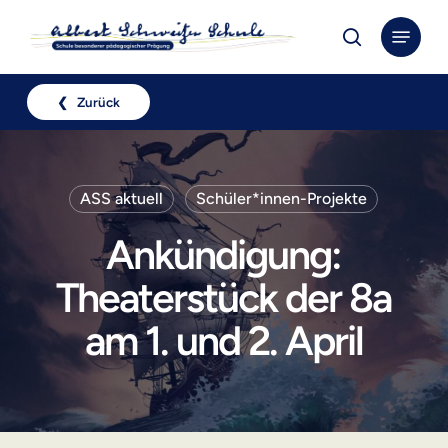
Skip
Menu
to
search
Close
main
Menu
content
❮ Zurück
ASS aktuell
Schüler*innen-Projekte
Ankündigung:
Theaterstück der 8a
am 1. und 2. April