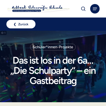
Skip
Menu
to
search
Close
main
Menu
content
❮ Zurück
© 1
Schüler*innen-Projekte
Das ist los in der 6a…
„Die Schulparty“ – ein
Gastbeitrag