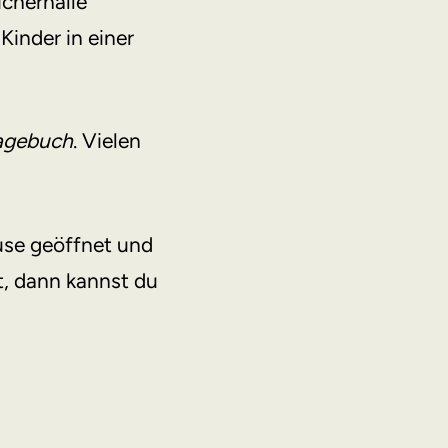
ücherhalle
inder in einer
agebuch
. Vielen
ause geöffnet und
t, dann kannst du